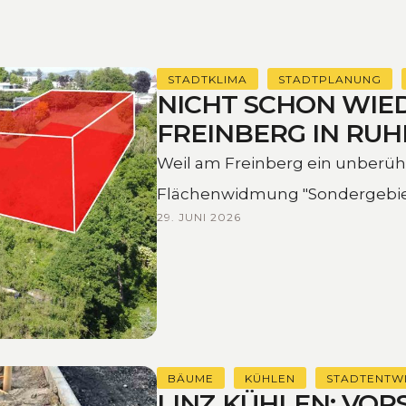
STADTKLIMA
STADTPLANUNG
NICHT SCHON WIED
FREINBERG IN RUH
Weil am Freinberg ein unberüh
Flächenwidmung "Sondergebie
29. JUNI 2026
Erholungsheim" in Gefahr …
BÄUME
KÜHLEN
STADTENTW
LINZ KÜHLEN: VOR