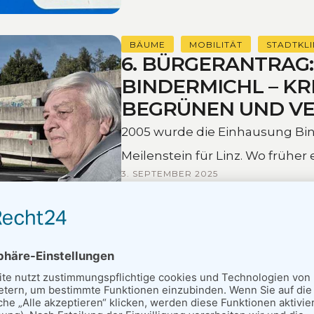
BÄUME
MOBILITÄT
STADTKL
6. BÜRGERANTRAG
BINDERMICHL – K
BEGRÜNEN UND V
2005 wurde die Einhausung Bind
Meilenstein für Linz. Wo frühe
3. SEPTEMBER 2025
den Alltag …
KÜMMERN
STADTENTWICKLUNGF
UMGANG MIT INVA