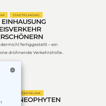
IMA
STADTPLANUNG
: EINHAUSUNG
REISVERKEHR
ERSCHÖNERN
ermichl fertiggestellt – ein
r eine dröhnende Verkehrshölle
ÜRLINZ
STADTKLIMA
SIVEN NEOPHYTEN