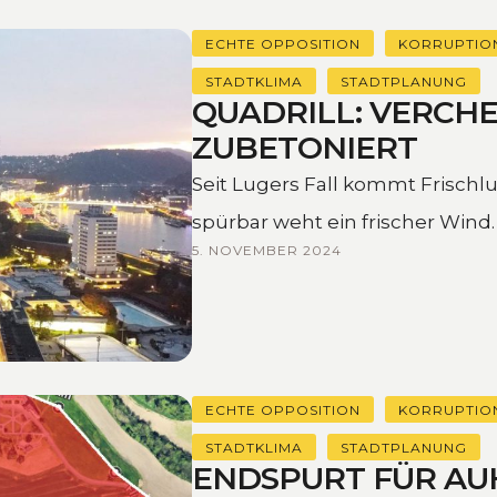
ECHTE OPPOSITION
KORRUPTIO
STADTKLIMA
STADTPLANUNG
QUADRILL: VERCH
ZUBETONIERT
Seit Lugers Fall kommt Frischlu
spürbar weht ein frischer Wind.
5. NOVEMBER 2024
ECHTE OPPOSITION
KORRUPTIO
STADTKLIMA
STADTPLANUNG
ENDSPURT FÜR AU