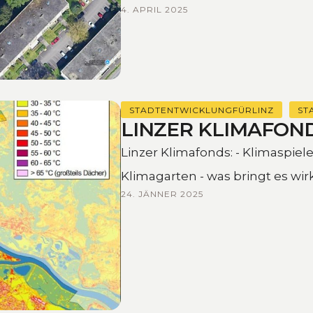
4. APRIL 2025
wir hätten …
STADTENTWICKLUNGFÜRLINZ
ST
LINZER KLIMAFON
Linzer Klimafonds: - Klimaspiel
Klimagarten - was bringt es wirk
24. JÄNNER 2025
Projekte …