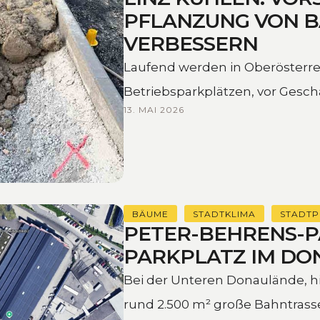
PFLANZUNG VON B
VERBESSERN
Laufend werden in Oberösterre
Betriebsparkplätzen, vor Gesc
13. MAI 2026
Bauvorhaben aller Art Bäume …
BÄUME
STADTKLIMA
STADT
PETER-BEHRENS-P
PARKPLATZ IM D
Bei der Unteren Donaulände, hi
rund 2.500 m² große Bahntrasse