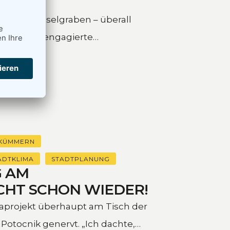
EBIET
nbach, Haselgraben – überall
hern. Und engagierte
mpfen. Ich …
KÜMMERN
ADTKLIMA
STADTPLANUNG
G AM
CHT SCHON WIEDER!
maprojekt überhaupt am Tisch der
Potocnik genervt. „Ich dachte,