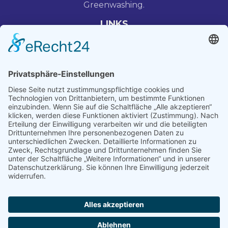
Greenwashing.
LINKS
Blog
Über Uns
Datenschutz
Impressum
STANDORT
Altes Rathaus Linz Hauptplatz 1
4020 Linz
KONTAKT
+43 (0) 650 567 3697
mehr@linzplus.at