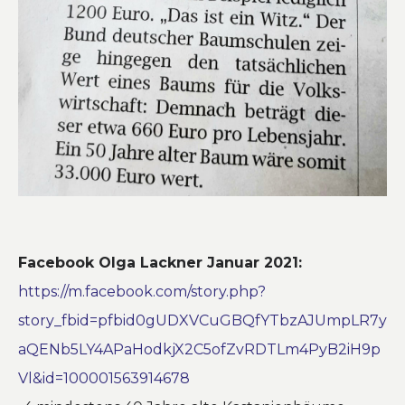
Facebook Olga Lackner Januar 2021:
https://m.facebook.com/story.php?
story_fbid=pfbid0gUDXVCuGBQfYTbzAJUmpLR7y
aQENb5LY4APaHodkjX2C5ofZvRDTLm4PyB2iH9p
Vl&id=100001563914678