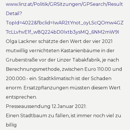
www.linz.at/Politik/GRSitzungen/GPSearch/Result
Detail?
TopId=4022&fbclid=IwAR2tYnot_oyLScQOmw4GZ
7cLLvhvE1f_w8Q224bD0lxtb3ysMQ_6NM2mW9I
Olga Lackner schätzte den Wert der vier 2021
mutwillig vernichteten Kastanienbäume in der
Gruberstraße vor der Linzer Tabakfabrik, je nach
Berechnungsmethode, zwischen Euro 110.00 und
200.000.- ein. Stadtklimatisch ist der Schaden
enorm. Ersatzpflanzungen müssten diesem Wert
entsprechen.
Presseaussendung 12.Januar 2021:
Einen Stadtbaum zu fällen, ist immer noch viel zu
billig