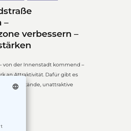
dstraße
 –
one verbessern –
stärken
t – von der Innenstadt kommend –
k an Attraktivität. Dafür gibt es
nde: Leerstände, unattraktive
...