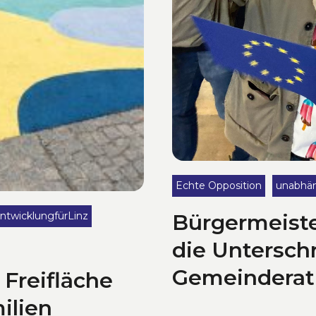
Echte Opposition
unabhä
Bürgermeiste
ntwicklungfürLinz
die Unterschr
Gemeinderat
Freifläche
Während andere Gemei
ilien
Gemeinderät:innen (EUG
n