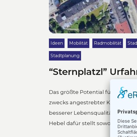
Ideen
Mobilität
Radmobilität
Stad
Stadtplanung
“Sternplatzl” Urfah
Das größte Potential für neue G
zwecks angestrebter Kühlung, E
besserer Lebensqualität liegt i
Hebel dafür stellt sowohl die Redu
24. Juni 2026