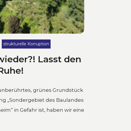
strukturelle Korruption
wieder?! Lasst den
 Ruhe!
 unberührtes, grünes Grundstück
ng „Sondergebiet des Baulandes
im“ in Gefahr ist, haben wir eine