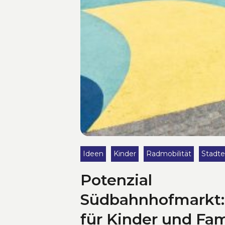
Ideen
Kinder
Radmobilität
Stadte
Potenzial
Südbahnhofmarkt: 
für Kinder und Fam
attraktiver mache