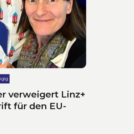
ngig
r verweigert Linz+
ift für den EU-
nden laufend EU-
R) nominieren, besitzt Linz in