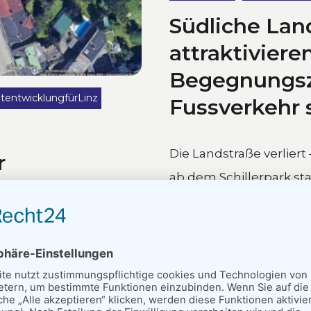
Südliche Lan
attraktivieren
tentwicklungfürLinz
Begegnungsz
Fussverkehr 
r
Die Landstraße verlier
ab dem Schillerpark star
rün- und Freiräume
viele verschiedene Grü
ntsiegelung und
Geschäfte, Supermärkte,
m Straßenraum. Den
ktion...
24. Juni 2026