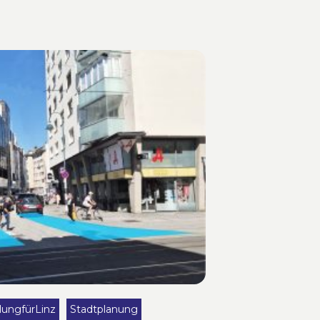
lungfürLinz
Stadtplanung