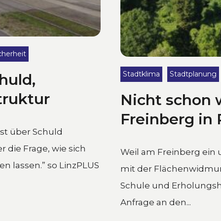
cherheit
Stadtklima
Stadtplanung
huld,
truktur
Nicht schon 
Freinberg in
st über Schuld
r die Frage, wie sich
Weil am Freinberg ein
en lassen.” so LinzPLUS
mit der Flächenwidmu
Schule und Erholungshe
Anfrage an den...